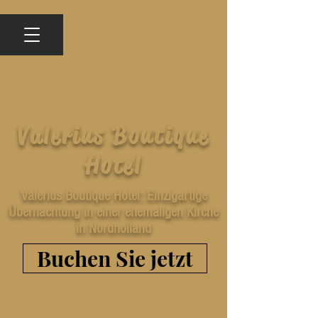
Valerius Boutique
Hotel
Valerius Boutique Hotel: Einzigartige
Übernachtung in einer ehemaligen Kirche
in Nordholland
Buchen Sie jetzt