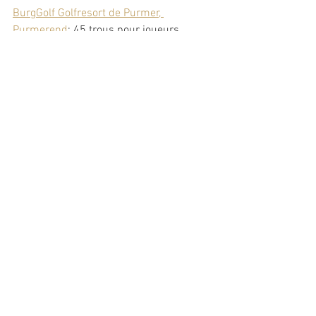
BurgGolf Golfresort de Purmer, 
Purmerend
: 45 trous pour joueurs 
avancés et novices, 24 min.
Voir tout
Posts récents