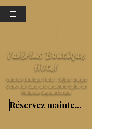
Valérius Boutique
Hotel
Valerius Boutique Hotel : Séjour unique
d'une nuit dans une ancienne église en
Hollande-Septentrionale
Réservez maintenant