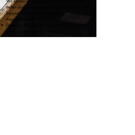
Wir kaufen einige unserer Gerichte vor Ort ein,
stellen aber auch einige Gerichte selbst her, wie
Suppen, Lasagnen, Pasteten usw.
Angestelltenprofil
Etwas Erfahrung im Gastgewerbe ist von Vorteil,
aber nicht zwingend erforderlich
Du bist flexibel
Sie können selbstständig arbeiten
Packer
Du wohnst in Wormer oder Umgebung
Sie sind zwischen 2 und 4 Tagen in der Woche
erreichbar, manchmal auch abends und am
Wochenende
Was bieten wir an
Dynamisches, neues Arbeitsumfeld
Möglichkeit zu wachsen und alle Aspekte der
Hotellerie kennenzulernen
Arbeiten in einem jungen und motivierten Team
Interessiert?