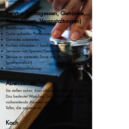
Hotelzimmerartikeln
ervice (Mittagessen, Getränke,
S
Abendessen, Veranstaltungen)
Bestellungen aufnehmen
Tische aufstellen/abräumen
Getränke zubereiten
Kuchen schneiden / Sandwiches machen
Servieren von Speisen/Getränken
Service im weitesten Sinne des Wortes
(gastfreundlich!)
Geschirrhandhabung
Abendessen
Sie stellen sicher, dass alles rechtzeitig fertig ist.
Das bedeutet Waschen, Schneiden und andere
vorbereitende Arbeiten und das Vorbereiten der
Teller, die sogenannte „kalte Seite."
Koch