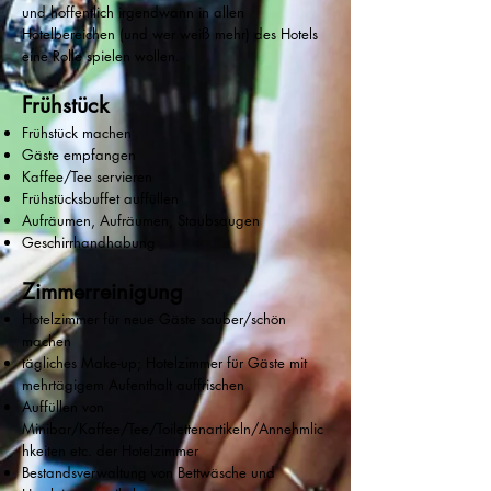
und hoffentlich irgendwann in allen
Hotelbereichen (und wer weiß mehr) des Hotels
eine Rolle spielen wollen.
Frühstück
Frühstück machen
Gäste empfangen
Kaffee/Tee servieren
Frühstücksbuffet auffüllen
Aufräumen, Aufräumen, Staubsaugen
Geschirrhandhabung
Zimmerreinigu
ng
Hotelzimmer für neue Gäste sauber/schön
machen
tägliches Make-up; Hotelzimmer für Gäste mit
mehrtägigem Aufenthalt auffrischen
Auffüllen von
Minibar/Kaffee/Tee/Toilettenartikeln/Annehmlic
hkeiten etc. der Hotelzimmer
Bestandsverwaltung von Bettwäsche und