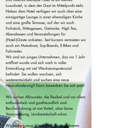
Luxushotel, in dem der Gast im Mittelpunkt steht.
Neben dem Hotel verfügen wir auch über eine
einzigartige Lounge in einer ehemaligen Kirche
und eine große Terrasse, auf der wir auch
Frühstück, Mittagessen, Getränke, High Tea,
Abendessen und Veranstaltungen für
(Hotel-)Gäste anbieten. Seit kurzem vermieten wir
auch ein Motorboot, Sup-Boards, E-Bikes und
Fahrräder.
Wir sind ein junges Unternehmen, das vor 1 Jahr
eröffnet wurde und sich noch in voller
Entwicklung mit viel Wachstumspotenzial
befindet. Sie wollen wachsen, sich
weiterentwickeln und suchen eine neue
Herausforderung? Dann bewerben Sie sich jetzt!
Wir suchen Allrounder, die flexibel und vor allem
enthusiastisch und gastfreundlich sind.
Berufserfahrung ist von Vorteil, aber keine
Voraussetzung, Lernbereitschaft schon.
Wir suchen neue Mitarbeiter, die in mehreren