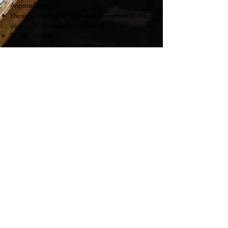
Angestelltenprofil
Etwas Erfahrung im Gastgewerbe ist von Vorteil,
aber nicht zwingend erforderlich
Du bist flexibel
Sie können selbstständig arbeiten
Packer
Du wohnst in Wormer oder Umgebung
Sie sind zwischen 2 und 4 Tagen in der Woche
erreichbar, manchmal auch abends und am
Wochenende
Was bieten wir
an
Dynamisches, neues Arbeitsumfeld
Möglichkeit zu wachsen und alle Aspekte der
Hotellerie kennenzulernen
Arbeiten in einem jungen und motivierten Team
Interessiert?
Senden Sie uns so schnell wie möglich Ihren
Lebenslauf!
Whatsapp oder E-Mail an Michiel:
michiel@valeriushotel.nl
/
0653468146