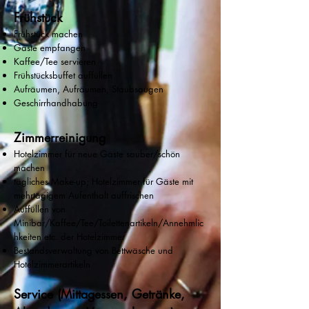
Frühstück
Frühstück machen
Gäste empfangen
Kaffee/Tee servieren
Frühstücksbuffet auffüllen
Aufräumen, Aufräumen, Staubsaugen
Geschirrhandhabung
Zimmerreinigu
ng
Hotelzimmer für neue Gäste sauber/schön
machen
tägliches Make-up; Hotelzimmer für Gäste mit
mehrtägigem Aufenthalt auffrischen
Auffüllen von
Minibar/Kaffee/Tee/Toilettenartikeln/Annehmlic
hkeiten etc. der Hotelzimmer
Bestandsverwaltung von Bettwäsche und
Hotelzimmerartikeln
Service (Mittagessen, Getränke,