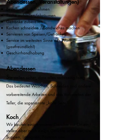
Abendessen, Veranstaltungen)
Bestellungen aufnehmen
Tische aufstellen/abräumen
Getränke zubereiten
Kuchen schneiden / Sandwiches machen
Servieren von Speisen/Getränken
Service im weitesten Sinne des Wortes
(gastfreundlich!)
Geschirrhandhabung
Abendes
sen
S
ie stellen sicher, dass alles rechtzeitig fertig ist.
Das bedeutet Waschen, Schneiden und andere
vorbereitende Arbeiten und das Vorbereiten der
Teller, die sogenannte „kalte Seite“.
Koch
Wir kaufen einige unserer Gerichte vor Ort ein,
stellen aber auch einige Gerichte selbst her, wie
Suppen, Lasagnen, Pasteten usw.