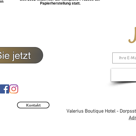
en
Papierherstellung statt.
N
e jetzt
Kontakt
Valerius Boutique Hotel - Dorps
Adr