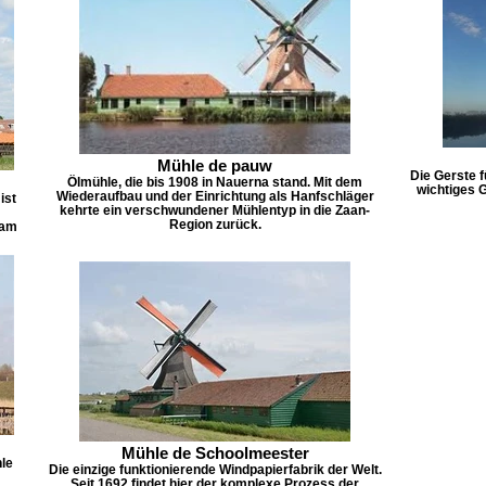
Mühle de pauw
Die Gerste f
Ölmühle, die bis 1908 in Nauerna stand. Mit dem
wichtiges G
Wiederaufbau und der Einrichtung als Hanfschläger
ist
kehrte ein verschwundener Mühlentyp in die Zaan-
Region zurück.
dam
Mühle de Schoolmeester
le
Die einzige funktionierende Windpapierfabrik der Welt.
Seit 1692 findet hier der komplexe Prozess der