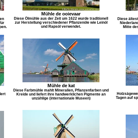
Mühle de ooievaar
Diese Ölmühle aus der Zeit um 1622 wurde traditionell
den
Diese ältes
zur Herstellung verschiedener Pflanzenöle wie Leinöl
für
Niederland
und Rapsöl verwendet.
pen.
Mitte de
Mühle de kat
Diese Farbmühle mahlt Mineralien, Pflanzenfarben und
Holzsägewe
ert
Kreide und liefert ihre handwerklichen Pigmente an
Tagen auf sp
unzählige (internationale Museen)