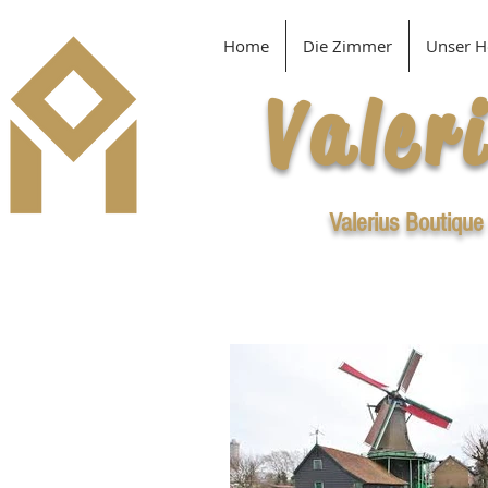
Home
Die Zimmer
Unser H
Valer
Valerius Boutique