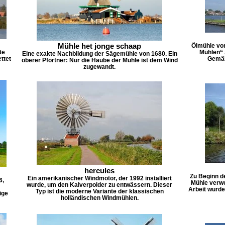
Mühle het jonge schaap
Ölmühle von
te
Mühlen“ 
Eine exakte Nachbildung der Sägemühle von 1680. Ein
ttet
Gemäld
oberer Pförtner: Nur die Haube der Mühle ist dem Wind
zugewandt.
hercules
Zu Beginn d
Ein amerikanischer Windmotor, der 1992 installiert
6,
Mühle verwe
wurde, um den Kalverpolder zu entwässern. Dieser
Arbeit wurde
Typ ist die moderne Variante der klassischen
ige
holländischen Windmühlen.