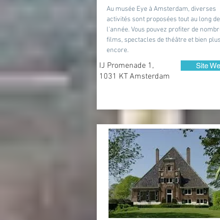
Au musée Eye à Amsterdam, diverses
activités sont proposées tout au long de
l'année. Vous pouvez profiter de nomb
films, spectacles de théâtre et bien plu
encore.
IJ Promenade 1,
Site W
1031 KT Amsterdam