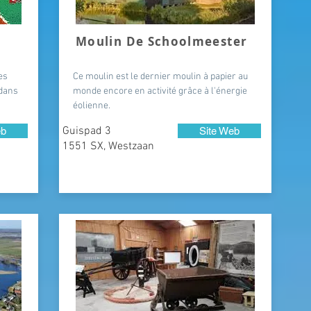
Moulin De Schoolmeester
es
Ce moulin est le dernier moulin à papier au
 dans
monde encore en activité grâce à l'énergie
éolienne.
Guispad 3
eb
Site Web
1551 SX, Westzaan