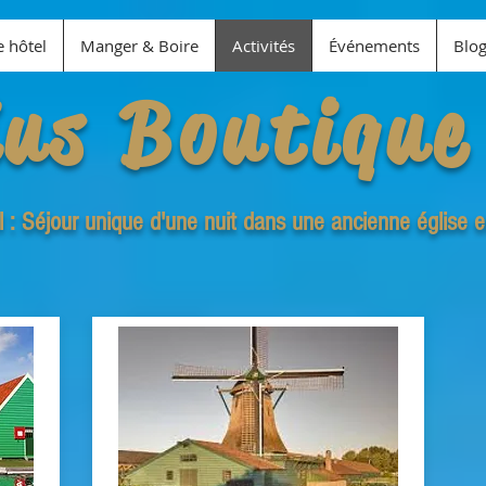
e hôtel
Manger & Boire
Activités
Événements
Blo
ius Boutique
l : Séjour unique d'une nuit dans une ancienne église 