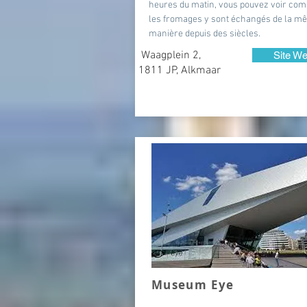
heures du matin, vous pouvez voir co
les fromages y sont échangés de la m
manière depuis des siècles.
Waagplein 2,
Site W
1811 JP, Alkmaar
Museum Eye