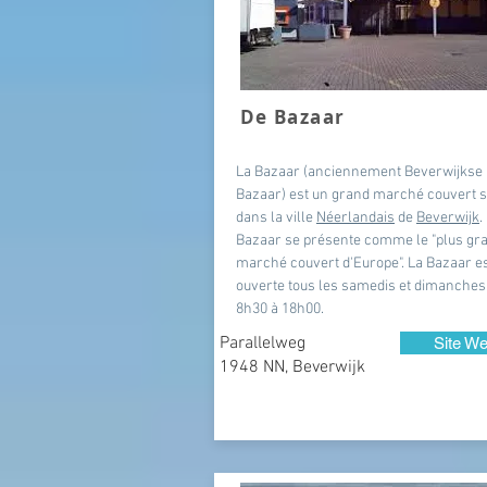
De Bazaar
La Bazaar (anciennement Beverwijkse
Bazaar) est un grand marché couvert s
dans la ville
Néerlandais
de
Beverwijk
.
Bazaar se présente comme le "plus gr
marché couvert d'Europe". La Bazaar e
ouverte tous les samedis et dimanches
8h30 à 18h00.
Parallelweg
Site W
1948 NN, Beverwijk