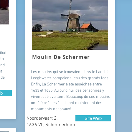
itué
Moulin De Schermer
 La
and
st
Les moulins qui se trouvaient dans le Land de
 de
Leeghwater pompaient l'eau des grands lacs.
Enfin, La Schermer a été asséchée entre
1633 et 1635. Aujourd'hui, des personnes y
eb
vivent et travaillent. Beaucoup de ces moulins
ont été préservés et sont maintenant des
monuments nationaux!
Noordervaart 2,
Site Web
1636 VL, Schermerhorn