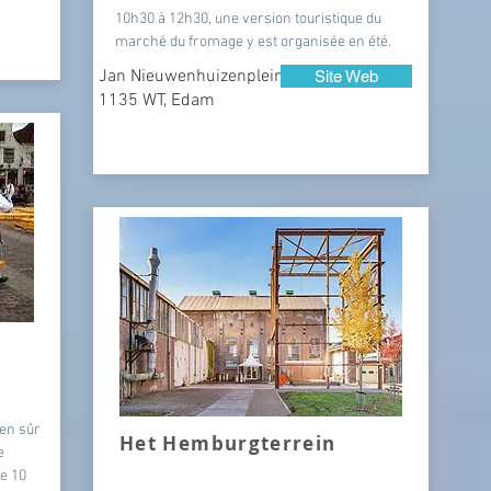
10h30 à 12h30, une version touristique du
marché du fromage y est organisée en été.
Jan Nieuwenhuizenplein,
Site Web
1135 WT, Edam
en sûr
Het Hemburgterrein
e
de 10