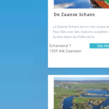
De Zaanse Schans
La Zaanse Schans est un coin unique d
Pays-Bas avec des maisons sculptées
du bois datant du XVIIIe siècle.
Schansend 7
Site W
1509 AW, Zaandam