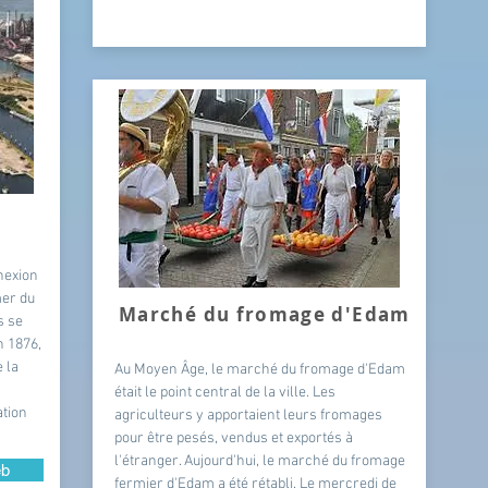
nexion
mer du
Marché du fromage d'Edam
s se
n 1876,
 la
Au Moyen Âge, le marché du fromage d'Edam
était le point central de la ville. Les
ation
agriculteurs y apportaient leurs fromages
pour être pesés, vendus et exportés à
l'étranger. Aujourd'hui, le marché du fromage
eb
fermier d'Edam a été rétabli. Le mercredi de