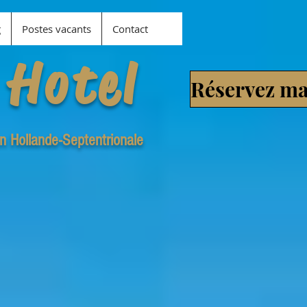
g
Postes vacants
Contact
 Hotel
en Hollande-Septentrionale