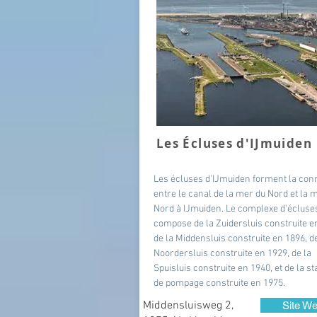
Les Écluses d'IJmuiden
Les écluses d'IJmuiden forment la con
entre le canal de la mer du Nord et la 
Nord à IJmuiden. Le complexe d'écluse
compose de la Zuidersluis construite e
de la Middensluis construite en 1896, de
Noordersluis construite en 1929, de la
Spuisluis construite en 1940, et de la st
de pompage construite en 1975.
Middensluisweg 2,
Site W