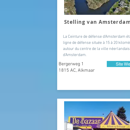
Stelling van Amsterda
La Ceinture de défense d'Amsterdam ét
ligne de défense située à 15 à 20 kilom
autour du centre de la ville néerlandai
d'Amsterdam.
Bergerweg 1
Site W
1815 AC, Alkmaar