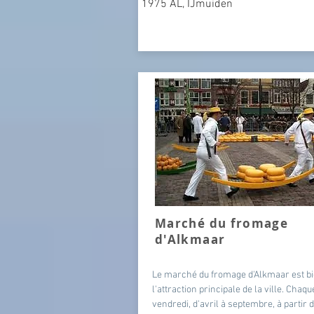
1975 AL, IJmuiden
Marché du fromage
d'Alkmaar
Le marché du fromage d'Alkmaar est bi
l'attraction principale de la ville. Chaqu
vendredi, d'avril à septembre, à partir 