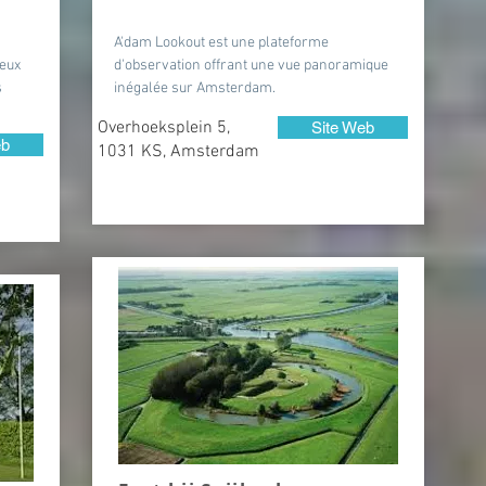
A'dam Lookout est une plateforme
reux
d'observation offrant une vue panoramique
s
inégalée sur Amsterdam.
Overhoeksplein 5,
Site Web
eb
1031 KS, Amsterdam