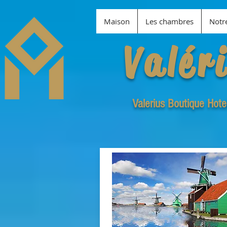
Maison
Les chambres
Notr
Valér
Valerius Boutique Hote