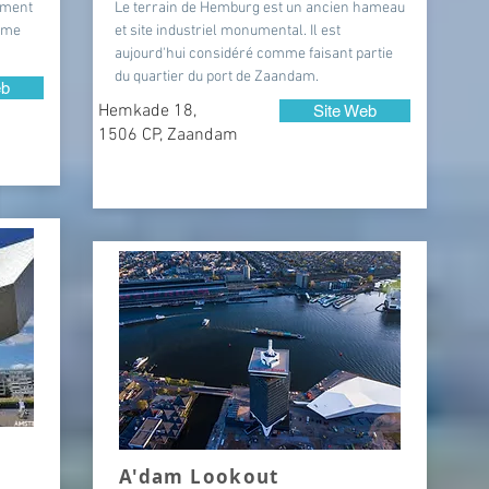
mment
Le terrain de Hemburg est un ancien hameau
ême
et site industriel monumental. Il est
aujourd'hui considéré comme faisant partie
du quartier du port de Zaandam.
eb
Hemkade 18,
Site Web
1506 CP, Zaandam
A'dam Lookout