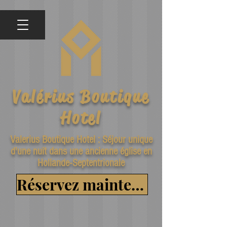
Valérius Boutique
Hotel
Valerius Boutique Hotel : Séjour unique
d'une nuit dans une ancienne église en
Hollande-Septentrionale
Réservez maintenant