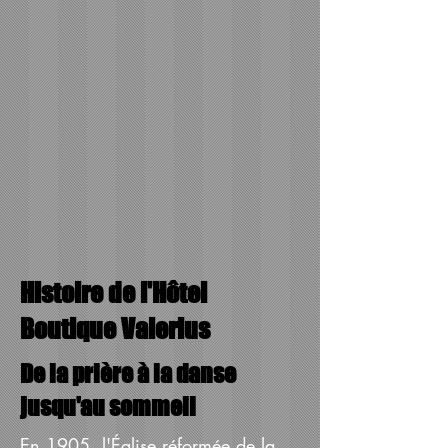
Histoire de l'Hôtel
Boutique Valerius
De la prière à la danse
jusqu'au sommeil
En 1905, l'Église réformée de la