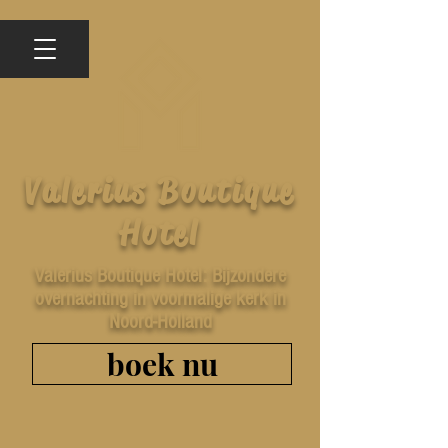
Valerius Boutique
Hotel
Valerius Boutique Hotel: Bijzondere
overnachting in voormalige kerk in
Noord-Holland
boek nu