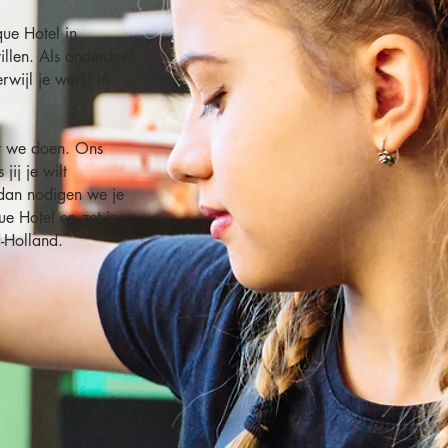
ue Hotel in
illen. Als onderdeel
rwijl je werkt in
at we doen. Ons
jij je wilt
, dan nodigen we je
ue Hotel en zet je
d-Holland.