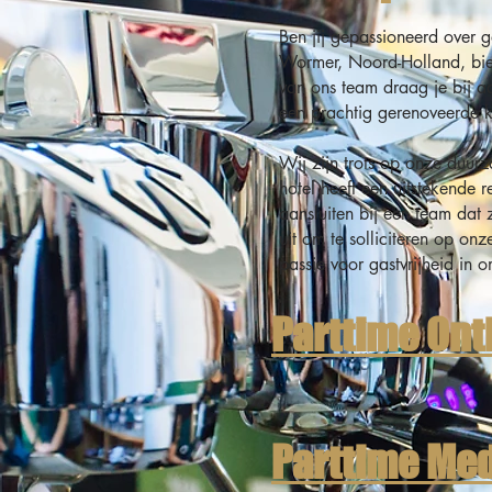
Ben jij gepassioneerd over 
Wormer, Noord-Holland, biedt
van ons team draag je bij aa
een prachtig gerenoveerde k
Wij zijn trots op onze duur
hotel heeft een uitstekende r
aansluiten bij een team dat 
uit om te solliciteren op on
passie voor gastvrijheid in
Parttime On
Parttime Me