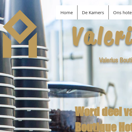
Home
De Kamers
Ons hote
Valer
Valerius Bout
Word deel va
Boutique Ho