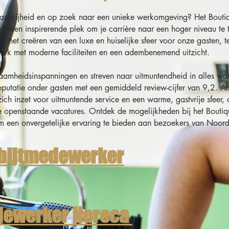
gastvrijheid en op zoek naar een unieke werkomgeving? Het Boutiq
 een inspirerende plek om je carrière naar een hoger niveau te t
n het creëren van een luxe en huiselijke sfeer voor onze gasten, te
erk met moderne faciliteiten en een adembenemend uitzicht.
zaamheidsinspanningen en streven naar uitmuntendheid in alles w
eputatie onder gasten met een gemiddeld review-cijfer van 9,2. Als 
zich inzet voor uitmuntende service en een warme, gastvrije sfeer
ze openstaande vacatures. Ontdek de mogelijkheden bij het Boutiq
 om een onvergetelijke ervaring te bieden aan bezoekers van Noor
tbijtmedewerker
dewerker Horeca