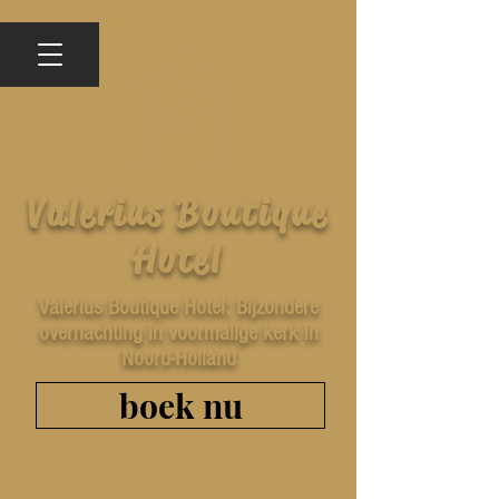
Valerius Boutique
Hotel
Valerius Boutique Hotel: Bijzondere
overnachting in voormalige kerk in
Noord-Holland
boek nu